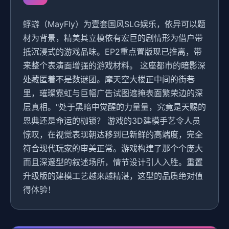
蜉蝣（MayFly）为壹套国风SLG娱乐，依异可以题
材为背景，精美其立模依有宏巨的剧情形为借户带
抵沉浸式的游戏品味。EP2重点置版现已推离，带
来整个表演面增强的游戏材料。 这座都市的暗影深
处藏匿着不是数谜团。摩天空大楼正中间的街巷
里，璀璨霓虹与巨幅广告试图遮掩表面繁荣边的深
层真相。"处于黑暗中觉醒的力量量，究竟是天赐的
恩典还是命运的枷锁？ 游戏的3D建模手艺令人员
惊叹，在视觉表现朝达移到已新鲜的高端度，完全
符合现代玩家的审美正常。游戏构建了那个个庞大
而且深邃型的叙述场所，情节设计引人入胜。重置
升级版的建模工艺越来越精湛，这型的品质绝对值
得体验！