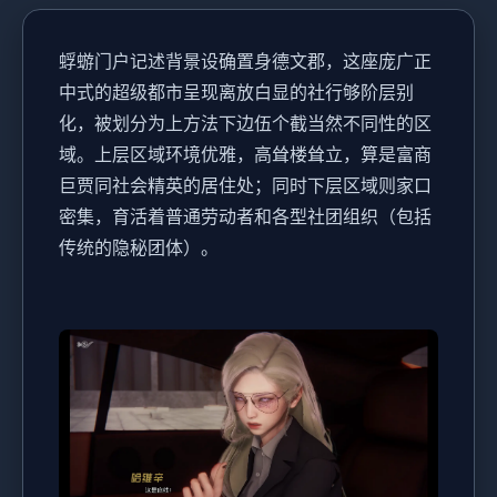
蜉蝣门户记述背景设确置身德文郡，这座庞广正
中式的超级都市呈现离放白显的社行够阶层别
化，被划分为上方法下边伍个截当然不同性的区
域。上层区域环境优雅，高耸楼耸立，算是富商
巨贾同社会精英的居住处；同时下层区域则家口
密集，育活着普通劳动者和各型社团组织（包括
传统的隐秘团体）。