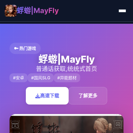
蜉蝣|MayFly
🔑 热门游戏
蜉蝣|MayFly
普通话获取,统统式首页
#安卓
#国风SLG
#异能题材
高速下载
了解更多