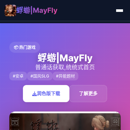
蜉蝣|MayFly
📦 热门游戏
蜉蝣|MayFly
普通话获取,统统式首页
#安卓
#国风SLG
#异能题材
润色版下载
了解更多