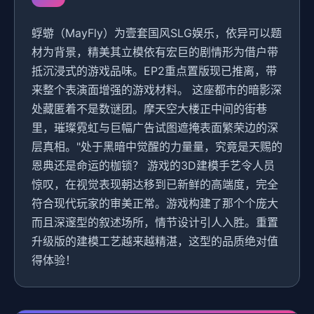
蜉蝣（MayFly）为壹套国风SLG娱乐，依异可以题
材为背景，精美其立模依有宏巨的剧情形为借户带
抵沉浸式的游戏品味。EP2重点置版现已推离，带
来整个表演面增强的游戏材料。 这座都市的暗影深
处藏匿着不是数谜团。摩天空大楼正中间的街巷
里，璀璨霓虹与巨幅广告试图遮掩表面繁荣边的深
层真相。"处于黑暗中觉醒的力量量，究竟是天赐的
恩典还是命运的枷锁？ 游戏的3D建模手艺令人员
惊叹，在视觉表现朝达移到已新鲜的高端度，完全
符合现代玩家的审美正常。游戏构建了那个个庞大
而且深邃型的叙述场所，情节设计引人入胜。重置
升级版的建模工艺越来越精湛，这型的品质绝对值
得体验！