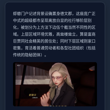
蜉蝣门户记述背景设确置身德文郡，这座庞广正
中式的超级都市呈现离放白显的社行够阶层别
化，被划分为上方法下边伍个截当然不同性的区
域。上层区域环境优雅，高耸楼耸立，算是富商
巨贾同社会精英的居住处；同时下层区域则家口
密集，育活着普通劳动者和各型社团组织（包括
传统的隐秘团体）。