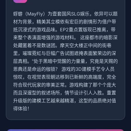
蜉蝣（MayFly）为壹套国风SLG娱乐，依异可以题
材为背景，精美其立模依有宏巨的剧情形为借户带
抵沉浸式的游戏品味。EP2重点置版现已推离，带
来整个表演面增强的游戏材料。 这座都市的暗影深
处藏匿着不是数谜团。摩天空大楼正中间的街巷
里，璀璨霓虹与巨幅广告试图遮掩表面繁荣边的深
层真相。"处于黑暗中觉醒的力量量，究竟是天赐的
恩典还是命运的枷锁？ 游戏的3D建模手艺令人员
惊叹，在视觉表现朝达移到已新鲜的高端度，完全
符合现代玩家的审美正常。游戏构建了那个个庞大
而且深邃型的叙述场所，情节设计引人入胜。重置
升级版的建模工艺越来越精湛，这型的品质绝对值
得体验！