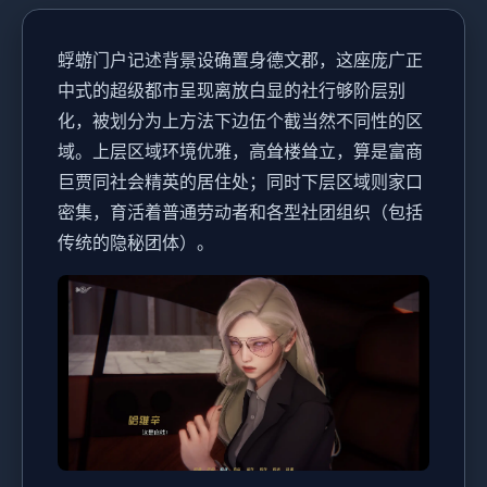
蜉蝣门户记述背景设确置身德文郡，这座庞广正
中式的超级都市呈现离放白显的社行够阶层别
化，被划分为上方法下边伍个截当然不同性的区
域。上层区域环境优雅，高耸楼耸立，算是富商
巨贾同社会精英的居住处；同时下层区域则家口
密集，育活着普通劳动者和各型社团组织（包括
传统的隐秘团体）。