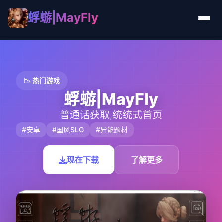
蜉蝣|MayFly
📉 热门游戏
蜉蝣|MayFly
普通话获取,统统式首页
#安卓
#国风SLG
#异能题材
现在下载
了解更多