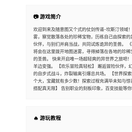
📷 游戏简介
欢迎到来及随意图又个式的仗剑传道-坎斯汀领域
雾，察觉散落各处的珍稀宝物，历练自己由探索的
伙伴，与别们并肩当战，共同试炼诡异的圣兽。 《
将会在这里拨开地图迷雾，寻得掉落在各地的珍稀
的圣兽。 快来开启唯一场超轻爽的异世界之旅吧
羊边变强。 【欢乐冒险真轻松】 邂逅冒险伙伴，
的自步式战斗，炸裂输离引爆总共场。 【世界探索
个大，宝藏就有多少数！探索过程充满毕未知与惊
搭配真无限】 告别职业的刻板印象，百变技能等
🔥 游玩教程