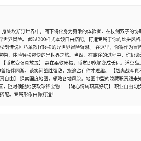
！ 身处坎斯汀世界中，阁下将化身为勇敢的体验者，在杖剑双子的协
异世界冒险。 超过200样式本领自由搭配，打造专属于你的比拼风
杖剑传说》乃单款怪轻松的异世界冒险臂游。 在这里，你将作为冒险
宝物，体验轻松爽快的异世界之旅。当然，在旅途的过程中，你仍会
！ 【睡觉变强真放置】 窝在柔软床榻，睡觉即能够变成长远。浮空
幻兽结伴同游。谈笑间战胜强敌，旅途占有你才逗趣。 【超爽战斗真
真自由】 探索国度地图，领略各地风貌。地图中型的隐藏职责跟未知
喜，随时候随地获取珍稀宝物！ 【随心情转职真好玩】 职业自由切
你搭配。专属形象由你打造！