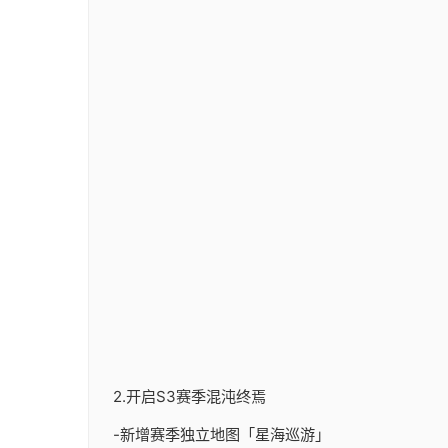
2.开启S3赛季混沌终焉
-新增赛季独立地图「星海巡游」