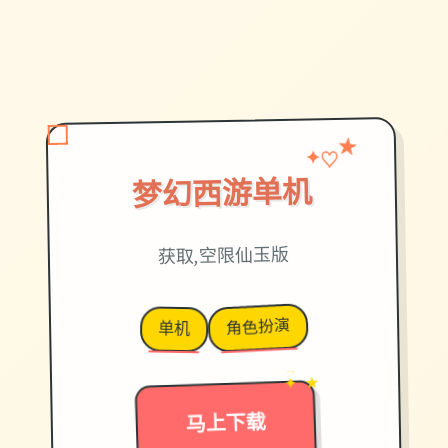
♡
★
✦
梦幻西游单机
获取,空限仙玉版
角色扮演
单机
→
✦ ★
马上下载