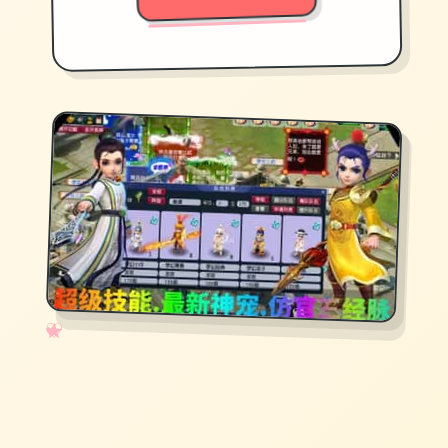
✧
♡
★
♥