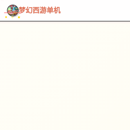
~~~
★
♡
✦
✧
♥
~
→
↗
梦幻西游单机
✦ ✧ ★